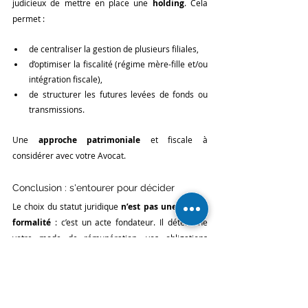
judicieux de mettre en place une 
holding
. Cela 
permet :
de centraliser la gestion de plusieurs filiales,
d’optimiser la fiscalité (régime mère-fille et/ou 
intégration fiscale),
de structurer les futures levées de fonds ou 
transmissions.
Une 
approche patrimoniale
 et fiscale à 
considérer avec votre Avocat.
Conclusion : s'entourer pour décider
Le choix du statut juridique 
n’est pas une simple 
formalité
 : c’est un acte fondateur. Il détermine 
votre mode de rémunération, vos obligations 
fiscales et sociales, et surtout la pérennité de votre 
projet.
Avocat en droit des affaires
, le Cabinet de Maître 